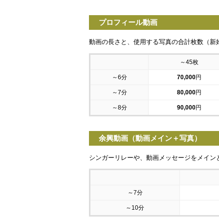
プロフィール動画
動画の長さと、使用する写真の合計枚数（新
～45枚
～6分
70,000
円
～7分
80,000
円
～8分
90,000
円
余興動画（動画メイン＋写真）
シンガーリレーや、動画メッセージをメイン
～7分
～10分