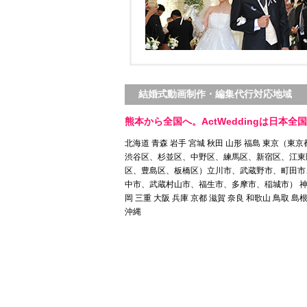
結婚式動画制作・編集代行対応地域
熊本から全国へ。ActWeddingは日本全
北海道 青森 岩手 宮城 秋田 山形 福島 東京
渋谷区、杉並区、中野区、練馬区、新宿区、江東
区、豊島区、板橋区）立川市、武蔵野市、町田市
中市、武蔵村山市、福生市、多摩市、稲城市） 神奈川 
岡 三重 大阪 兵庫 京都 滋賀 奈良 和歌山 鳥取 島根
沖縄