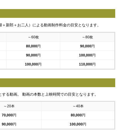
婦＋新郎＋お二人）による動画制作料金の目安となります。
～60枚
～80枚
80,000
円
90,000
円
90,000
円
100,000
円
100,000
円
110,000
円
とする動画。 動画の本数と上映時間での目安となります。
～20本
～40本
70,000
円
80,000
円
90,000
円
100,000
円