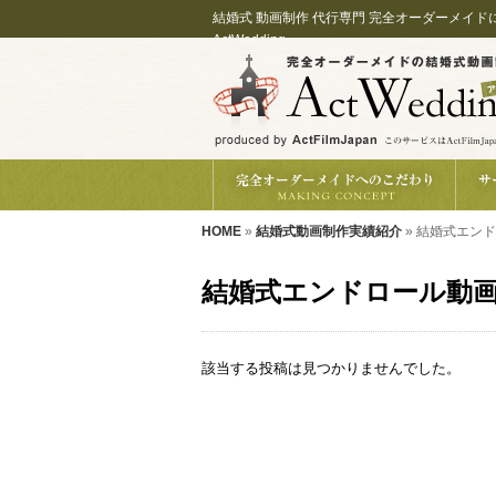
結婚式 動画制作 代行専門 完全オーダーメイ
ActWedding
HOME
»
結婚式動画制作実績紹介
» 結婚式エン
結婚式エンドロール動
該当する投稿は見つかりませんでした。