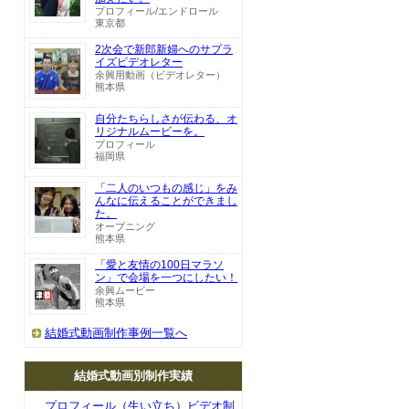
プロフィール/エンドロール
東京都
2次会で新郎新婦へのサプラ
イズビデオレター
余興用動画（ビデオレター）
熊本県
自分たちらしさが伝わる、オ
リジナルムービーを。
プロフィール
福岡県
「二人のいつもの感じ」をみ
んなに伝えることができまし
た。
オープニング
熊本県
「愛と友情の100日マラソ
ン」で会場を一つにしたい！
余興ムービー
熊本県
結婚式動画制作事例一覧へ
結婚式動画別制作実績
プロフィール（生い立ち）ビデオ制