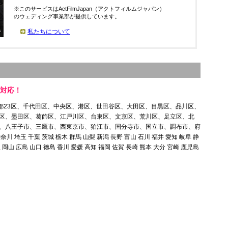
※このサービスはActFilmJapan（アクトフィルムジャパン）
のウェディング事業部が提供しています。
私たちについて
国対応！
（東京都23区、千代田区、中央区、港区、世田谷区、大田区、目黒区、品川区、
区、墨田区、葛飾区、江戸川区、台東区、文京区、荒川区、足立区、北
、八王子市、三鷹市、西東京市、狛江市、国分寺市、国立市、調布市、府
埼玉 千葉 茨城 栃木 群馬 山梨 新潟 長野 富山 石川 福井 愛知 岐阜 静
 岡山 広島 山口 徳島 香川 愛媛 高知 福岡 佐賀 長崎 熊本 大分 宮崎 鹿児島